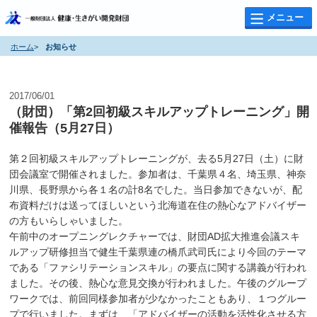
メニュー
ホーム
>
お知らせ
お知らせ
2017/06/01
（財団）「第2回初級スキルアップトレーニング」開
催報告（5月27日）
第２回初級スキルアップトレーニングが、去る5月27日（土）に財
団会議室で開催されました。参加者は、千葉県４名、埼玉県、神奈
川県、長野県から各１名の計8名でした。当日参加できないが、配
布資料だけは送ってほしいという北海道在住の熱心なアドバイザー
の方もいらしゃいました。
午前中のオープニングレクチャーでは、財団AD拡大推進会議スキ
ルアップ研修担当で健生千葉県連の橋爪武司氏により今回のテーマ
である「ファシリテーションスキル」の要点に関する講義が行われ
ました。その後、熱心な意見交換が行われました。午後のグループ
ワークでは、前回同様参加者が少なかったこともあり、１つグルー
プで行いました。まずは、「アドバイザーの活動を活性化させる方