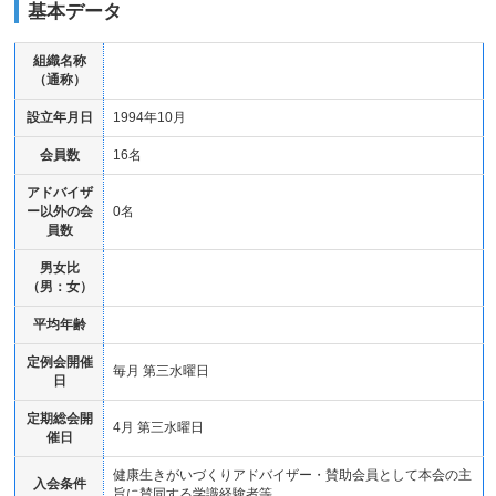
基本データ
組織名称
（通称）
設立年月日
1994年10月
会員数
16名
アドバイザ
ー以外の会
0名
員数
男女比
（男：女）
平均年齢
定例会開催
毎月 第三水曜日
日
定期総会開
4月 第三水曜日
催日
健康生きがいづくりアドバイザー・賛助会員として本会の主
入会条件
旨に賛同する学識経験者等