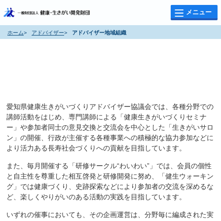
メニュー
ホーム
>
アドバイザー
>
アドバイザー地域組織
アドバイザー地域組織
明るく活力ある長寿社会づくりに貢献
愛知県健康生きがいづくりアドバイザー協議会では、各種分野での
講師活動をはじめ、専門講師による「健康生きがいづくりセミナ
ー」や参加者同士の意見交換と交流会を中心とした「生きがいサロ
ン」の開催、行政が主催する各種事業への積極的な協力参加などに
より活力ある長寿社会づくりへの貢献を目指しています。
また、毎月開催する「研修サークル“わいわい”」では、会員の個性
と自主性を尊重した相互啓発と研修開発に努め、「健生ウォーキン
グ」では健康づくり、史跡探索などにより参加者の交流を深めるな
ど、楽しくやりがいのある活動の実践を目指しています。
いずれの催事においても、その企画運営は、分野毎に編成された実