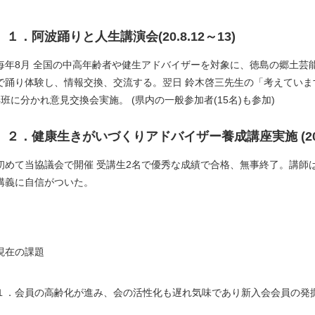
１．阿波踊りと人生講演会(20.8.12～13)
毎年8月 全国の中高年齢者や健生アドバイザーを対象に、徳島の郷土芸
で踊り体験し、情報交換、交流する。翌日 鈴木啓三先生の「考えていま
4班に分かれ意見交換会実施。 (県内の一般参加者(15名)も参加)
２．健康生きがいづくりアドバイザー養成講座実施 (20.1
初めて当協議会で開催 受講生2名で優秀な成績で合格、無事終了。講師
講義に自信がついた。
現在の課題
１．会員の高齢化が進み、会の活性化も遅れ気味であり新入会会員の発