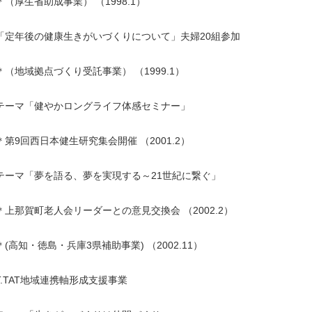
＊（厚生省助成事業） （1998.1）
「定年後の健康生きがいづくりについて」夫婦20組参加
＊（地域拠点づくり受託事業） （1999.1）
テーマ「健やかロングライフ体感セミナー」
＊第9回西日本健生研究集会開催 （2001.2）
テーマ「夢を語る、夢を実現する～21世紀に繋ぐ」
＊上那賀町老人会リーダーとの意見交換会 （2002.2）
＊(高知・徳島・兵庫3県補助事業) （2002.11）
T.TAT地域連携軸形成支援事業