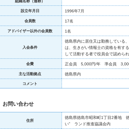
組織名称（通称）
1996年7月
設立年月日
17名
会員数
1名
アドバイザー以外の会員数
徳島県内に居住又は勤務している
は、生きがい情報士の資格を有する
入会条件
して活動する者で役員会で認めら
正会員 5,000円/年 準会員 3,00
会費
徳島県内
主な活動拠点
コメント
お問い合わせ
徳島県徳島市昭和町1丁目2番地 
住所
い” ランド推進協議会内