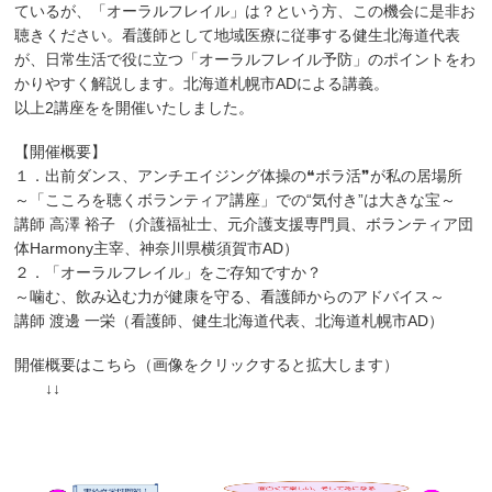
ているが、「オーラルフレイル」は？という方、この機会に是非お
聴きください。看護師として地域医療に従事する健生北海道代表
が、日常生活で役に立つ「オーラルフレイル予防」のポイントをわ
かりやすく解説します。北海道札幌市ADによる講義。
以上2講座をを開催いたしました。
【開催概要】
１．出前ダンス、アンチエイジング体操の❝ボラ活❞が私の居場所
～「こころを聴くボランティア講座」での“気付き”は大きな宝～
講師 高澤 裕子 （介護福祉士、元介護支援専門員、ボランティア団
体Harmony主宰、神奈川県横須賀市AD）
２．「オーラルフレイル」をご存知ですか？
～噛む、飲み込む力が健康を守る、看護師からのアドバイス～
講師 渡邊 一栄（看護師、健生北海道代表、北海道札幌市AD）
開催概要はこちら（画像をクリックすると拡大します）
↓↓