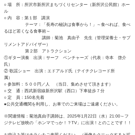
○ 場 所：所沢市新所沢まちづくりセンター（新所沢公民館）ホー
ル
○ 内 容：第１部 講演
テーマ：「長寿の秘訣は食事から！」～食べれば、食べ
るほど若くなる食事術～
講師：菊池 真由子 先生（管理栄養士・サプ
リメントアドバイザー）
第２部 アトラクション
①ギター演奏 出演：サーフ ベンチャーズ（代表：寺本 啓介
氏）
② 歌謡ショー 出演：エドアルド氏（テイチクレコード所
属）
○ 参加料：５００円／人 （当日、集めさせて頂きます）
○ 交 通：西武新宿線新所沢駅（西口）下車徒歩７分
○ 定 員：150名先着
●公共交通機関を利用し、お車でのご来場はご遠慮ください。
※関連情報：菊池真由子講師は、2025年1月22日（水）21:00～フ
ジテレビ放映の「ホンマでっか！？TV」に出演！とのことです！！
お申込み等はチラシをご参照ください。（画像をクリックすると拡