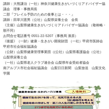
講師：大熊謙治（一社）神奈川健康生きがいづくりアドバイザー協
議会 理事・事務局長
二部『フレイル予防のための食事とは・・・』
講師：田草川憲男（公社）山梨県栄養士会 会長
《主催》山梨県健康生きがいづくりアドバイザー協議会 （敬称略・
順不同）
お問合せ電話番号 0551-22-5207（事務局 漆原）
《後援》（一財）健康・生きがい開発財団 （一社）甲府市医師会
甲府市社会福祉協議会
（公財）山梨県健康管理事業団（(公社）山梨県看護協会（公社）
山梨県栄養士会
（一社）山梨県老人クラブ連合会 山梨県年金受給者協会
南アルプス市社会福祉協議会 山梨日日新聞 山梨放送 山梨文化
学園