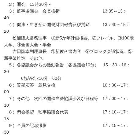
２）開会 13時30分～
３）監事協議会 会長挨拶 13:35～13：
40
４）健康・生きがい開発財団報告及び質疑 13：40～15：
20
松浦隆志常務理事 ①新5か年計画概要、②フレイル、③100歳
大学、④全国大会・学会
吉田隆幸副理事長 ①新教科書内容 ②ブロック会議状況、③
新事業推進 その他
５）各協議会からの活動報告（各協議会10分） 15：30～16：
30
6協議会×10分＝60分
６）質疑応答・意見交換 16：30～17：
00
７）その他 次回の開催当番協議会及び日程等 17：00～17：
10
８）閉会挨拶 監事協議会代表 17：10～17：
15
９）全員の記念撮影 17：15～17：
30