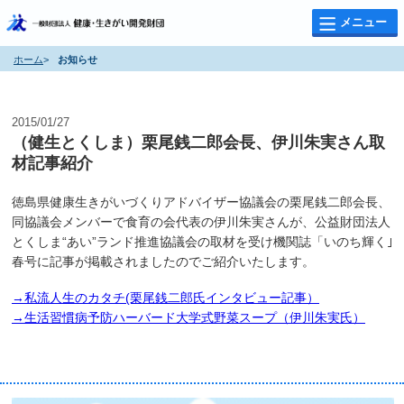
メニュー
ホーム
>
お知らせ
お知らせ
2015/01/27
（健生とくしま）栗尾銭二郎会長、伊川朱実さん取
材記事紹介
徳島県健康生きがいづくりアドバイザー協議会の栗尾銭二郎会長、
同協議会メンバーで食育の会代表の伊川朱実さんが、公益財団法人
とくしま“あい”ランド推進協議会の取材を受け機関誌「いのち輝く｣
春号に記事が掲載されましたのでご紹介いたします。
→私流人生のカタチ(栗尾銭二郎氏インタビュー記事）
→生活習慣病予防ハーバード大学式野菜スープ（伊川朱実氏）
賛助企業